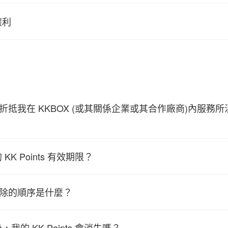
權利
ts 可折抵我在 KKBOX (或其關係企業或其合作廠商)內服務
KK Points 有效期限？
s 扣除的順序是什麼？
我的 KK Points 會消失嗎？