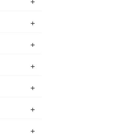
+
+
+
+
+
+
+